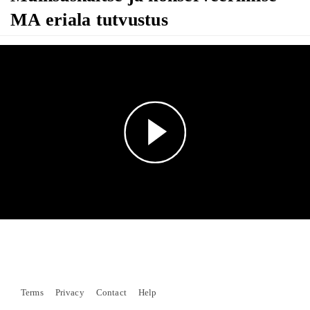
MA eriala tutvustus
Play
Video
Terms
Privacy
Contact
Help