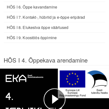
HÕS I 6. Õppe kavandamine
HÕS I 7. Kontakt-, hübriid ja e-õppe eripärad
HÕS I 8. Elukestva õppe väärtused
HÕS I 9. Koostöös õppimine
HÕS I 4. Õppekava arendamine
Play
Video