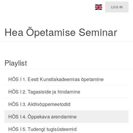
LOG IN
Hea Õpetamise Seminar
Playlist
HÕS I 1. Eesti Kunstiakadeemias õpetamine
HÕS I 2. Tagasiside ja hindamine
HÕS I 3. Aktiivõppemeetodid
HÕS I 4. Õppekava arendamine
HÕS I 5. Tudengi tugisüsteemid