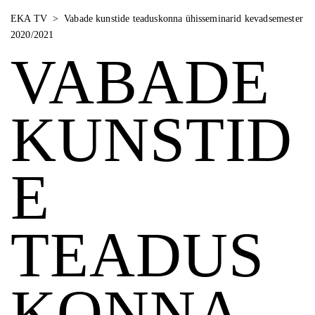
EKA TV
>
Vabade kunstide teaduskonna ühisseminarid kevadsemester
2020/2021
VABADE
KUNSTID
E
TEADUS
KONNA