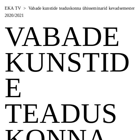
EKA TV
>
Vabade kunstide teaduskonna ühisseminarid kevadsemester
2020/2021
VABADE
KUNSTID
E
TEADUS
KONNA